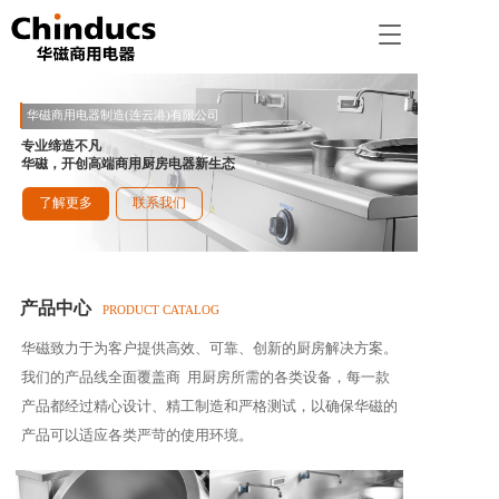
T
o
g
g
华磁商用电器制造(连云港)有限公司
l
e
专业缔造不凡
华磁，开创高端商用厨房电器新生态
n
a
了解更多
联系我们
v
i
g
a
t
产品中心
PRODUCT CATALOG
i
o
华磁致力于为客户提供高效、可靠、创新的厨房解决方案。
n
我们的产品线全面覆盖商  用厨房所需的各类设备，每一款
产品都经过精心设计、精工制造和严格测试，以确保华磁的
产品可以适应各类严苛的使用环境。